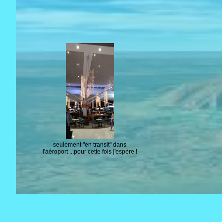
seulement "en transit" dans
l'aéroport ...pour cette fois j'espère !