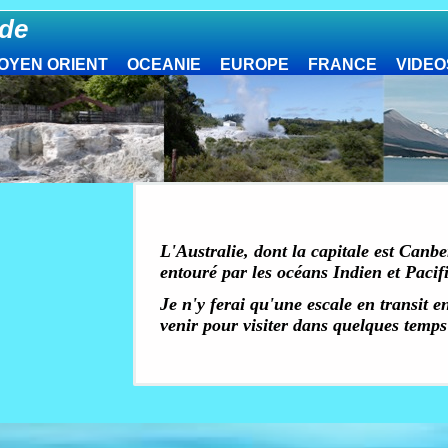
de
OYEN ORIENT
OCEANIE
EUROPE
FRANCE
VIDEO
L'Australie, dont la capitale est Canbe
entouré par les océans Indien et Pacif
Je n'y ferai qu'une escale en transit en
venir pour visiter dans quelques temps 