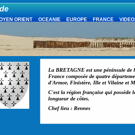
de
OYEN ORIENT
OCEANIE
EUROPE
FRANCE
VIDEO
La BRETAGNE est une péninsule de l'
France composée de quatre départemen
d'Armor, Finistère, Ille et Vilaine et 
C'est la région française qui possède 
longueur de côtes.
Chef lieu : Rennes