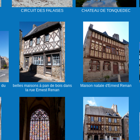
CIRCUIT DES FALAISES
CHATEAU DE TONQUEDEC
 du
belles maisons à pan de bois dans
Maison natale d'Ernest Renan
la rue Ernest Renan