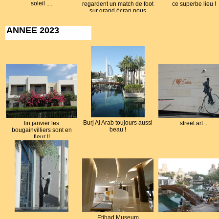
soleil ....
regardent un match de foot
ce superbe lieu !
sur grand écran nous
profitons des Happy Hours
ANNEE 2023
Burj Al Arab toujours aussi
fin janvier les
street art ...
beau !
bougainvilliers sont en
fleur !!
Etihad Museum