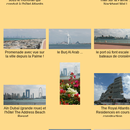
sous le monorail qui
mall sur la Palme :
conduit à l'hôtel Atlantis
Nackheel Mal l
Promenade avec vue sur
le Burj Al Arab ...
le port où font escale 
la ville depuis la Palme !
bateaux de croisièr
Aïn Dubaï (grande roue) et
The Royal Atlantis
l'hôtel The Address Beach
Residences en cours
Resort ...
construction .....