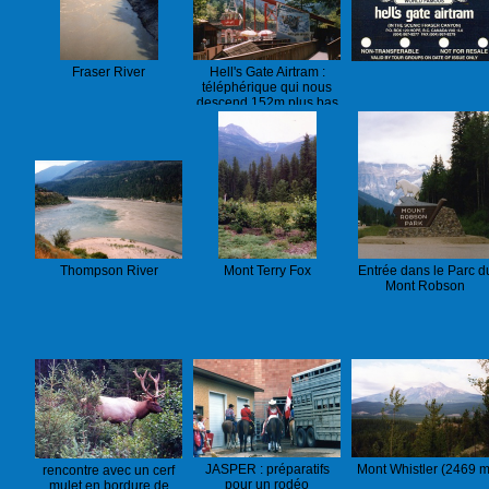
Fraser River
Hell's Gate Airtram :
téléphérique qui nous
descend 152m plus bas
Thompson River
Mont Terry Fox
Entrée dans le Parc d
Mont Robson
JASPER : préparatifs
Mont Whistler (2469 m
rencontre avec un cerf
pour un rodéo
mulet en bordure de