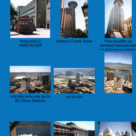
Nous voilà à
Harbour Centre Tower
Pour accéder au
VANCOUVER
sommet il faut prendr
cet ascenseur extérieu
une très belle vue sur le
sur la ville
BC Place Stadium