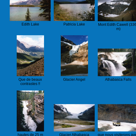
Edith Lake
Patricia Lake
Mont Edith Cawell (33
m)
Que de beaux
Glacier Angel
Athabasca Falls
contrastes !!
hautes de 25 m
Glacier Athabasca
que nous visiterons av