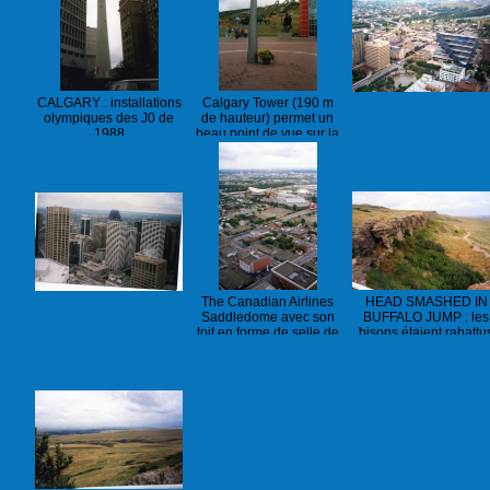
CALGARY : installations
Calgary Tower (190 m
olympiques des J0 de
de hauteur) permet un
1988
beau point de vue sur la
ville
The Canadian Airlines
HEAD SMASHED IN
Saddledome avec son
BUFFALO JUMP : les
toit en forme de selle de
bisons étaient rabattu
cheval
puis,