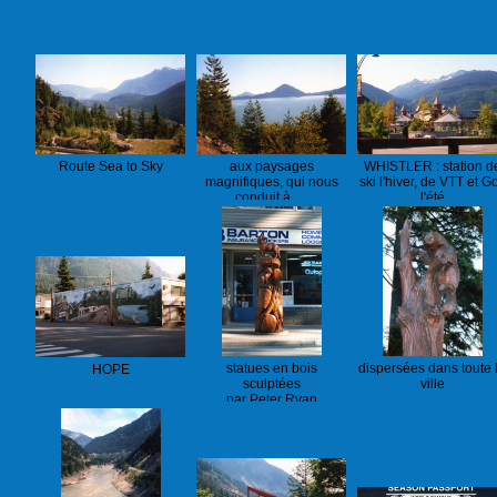
Route Sea to Sky
aux paysages
WHISTLER : station d
magnifiques, qui nous
ski l'hiver, de VTT et Go
conduit à …
l'été
statues en bois
dispersées dans toute 
HOPE
sculptées
ville
par Peter Ryan