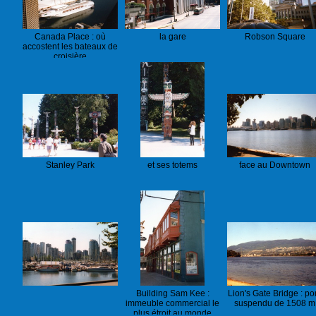
Canada Place : où
la gare
Robson Square
accostent les bateaux de
croisière
Stanley Park
et ses totems
face au Downtown
Building Sam Kee :
Lion's Gate Bridge : po
immeuble commercial le
suspendu de 1508 m
plus étroit au monde