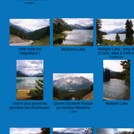
route !
cette route est
Maligne Lake : long d
Medicine Lake
magnifique !
22 kms, situé à 1600 
d'altitude
c'est le plus grand lac
Queen Elizabeth Range
Maligne Lake
glaciaire des Rocheuses
qui domine Medicine
Lake